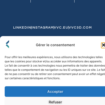
LINKEDIN
INSTAGRAM
VVC.EU
VVC3D.COM
Conditions Générales de Vente
Gérer le consentement
Politique de Confidentialité et de Cookies
Expédition et Livraison
Echanges et Retours
Pour offrir les meilleures expériences, nous utilisons des technologies telles
que les cookies pour stocker et/ou accéder aux informations des appareils.
Le fait de consentir à ces technologies nous permettra de traiter des donnée
telles que le comportement de navigation ou les ID uniques sur ce site. Le fai
© 2026 FLO & CO. All Rights Reserved
de ne pas consentir ou de retirer son consentement peut avoir un effet négati
sur certaines caractéristiques et fonctions.
Accepter
Refuser