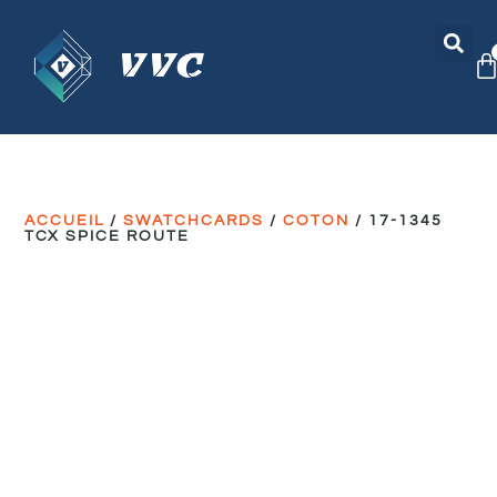
ACCUEIL
/
SWATCHCARDS
/
COTON
/ 17-1345
TCX SPICE ROUTE