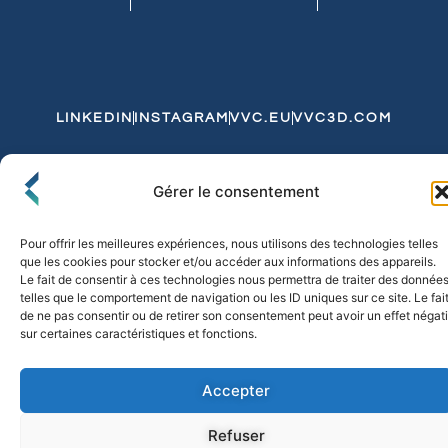
LINKEDIN
INSTAGRAM
VVC.EU
VVC3D.COM
Conditions Générales de Vente
Gérer le consentement
Politique de Confidentialité et de Cookies
Expédition et Livraison
Echanges et Retours
Pour offrir les meilleures expériences, nous utilisons des technologies telles
que les cookies pour stocker et/ou accéder aux informations des appareils.
Le fait de consentir à ces technologies nous permettra de traiter des donnée
telles que le comportement de navigation ou les ID uniques sur ce site. Le fai
© 2026 FLO & CO. All Rights Reserved
de ne pas consentir ou de retirer son consentement peut avoir un effet négati
sur certaines caractéristiques et fonctions.
Accepter
Refuser