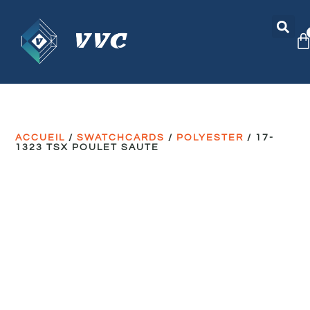
ACCUEIL
/
SWATCHCARDS
/
POLYESTER
/ 17-
1323 TSX POULET SAUTE