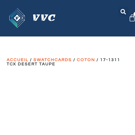
ACCUEIL
/
SWATCHCARDS
/
COTON
/ 17-1311
TCX DESERT TAUPE