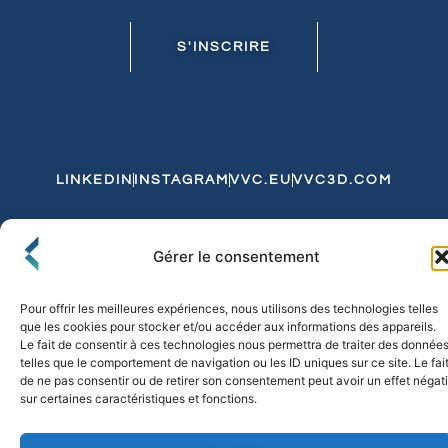
S'INSCRIRE
LINKEDIN
INSTAGRAM
VVC.EU
VVC3D.COM
Conditions Générales de Vente
Gérer le consentement
Politique de Confidentialité et de Cookies
Expédition et Livraison
Echanges et Retours
Pour offrir les meilleures expériences, nous utilisons des technologies telles
que les cookies pour stocker et/ou accéder aux informations des appareils.
Le fait de consentir à ces technologies nous permettra de traiter des donnée
telles que le comportement de navigation ou les ID uniques sur ce site. Le fai
© 2026 FLO & CO. All Rights Reserved
de ne pas consentir ou de retirer son consentement peut avoir un effet négati
sur certaines caractéristiques et fonctions.