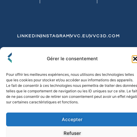
LINKEDIN
INSTAGRAM
VVC.EU
VVC3D.COM
Conditions Générales de Vente
Gérer le consentement
Politique de Confidentialité et de Cookies
Expédition et Livraison
Echanges et Retours
Pour offrir les meilleures expériences, nous utilisons des technologies telles
que les cookies pour stocker et/ou accéder aux informations des appareils.
Le fait de consentir à ces technologies nous permettra de traiter des donnée
telles que le comportement de navigation ou les ID uniques sur ce site. Le fai
© 2026 FLO & CO. All Rights Reserved
de ne pas consentir ou de retirer son consentement peut avoir un effet négati
sur certaines caractéristiques et fonctions.
Accepter
Refuser