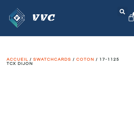
ACCUEIL
/
SWATCHCARDS
/
COTON
/ 17-1125
TCX DIJON