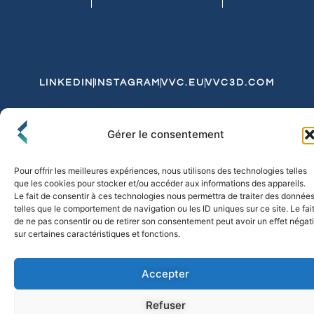
LINKEDIN
INSTAGRAM
VVC.EU
VVC3D.COM
Conditions Générales de Vente
Gérer le consentement
Politique de Confidentialité et de Cookies
Expédition et Livraison
Echanges et Retours
Pour offrir les meilleures expériences, nous utilisons des technologies telles
que les cookies pour stocker et/ou accéder aux informations des appareils.
Le fait de consentir à ces technologies nous permettra de traiter des donnée
telles que le comportement de navigation ou les ID uniques sur ce site. Le fai
© 2026 FLO & CO. All Rights Reserved
de ne pas consentir ou de retirer son consentement peut avoir un effet négati
sur certaines caractéristiques et fonctions.
Accepter
Refuser