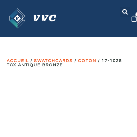
ACCUEIL
/
SWATCHCARDS
/
COTON
/ 17-1028
TCX ANTIQUE BRONZE