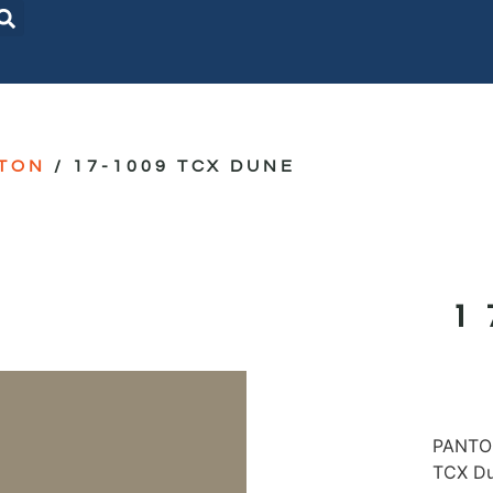
TON
/ 17-1009 TCX DUNE
1
PANTON
TCX D