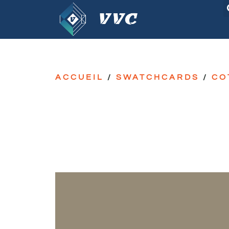
ACCUEIL
/
SWATCHCARDS
/
CO