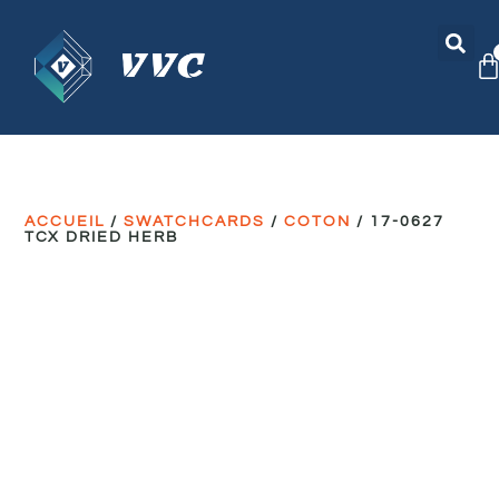
ACCUEIL
/
SWATCHCARDS
/
COTON
/ 17-0627
TCX DRIED HERB