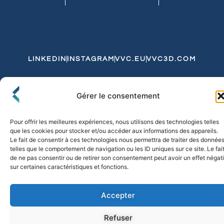
LINKEDIN
INSTAGRAM
VVC.EU
VVC3D.COM
Conditions Générales de Vente
Gérer le consentement
Politique de Confidentialité et de Cookies
Expédition et Livraison
Echanges et Retours
Pour offrir les meilleures expériences, nous utilisons des technologies telles
que les cookies pour stocker et/ou accéder aux informations des appareils.
Le fait de consentir à ces technologies nous permettra de traiter des donnée
telles que le comportement de navigation ou les ID uniques sur ce site. Le fai
© 2026 FLO & CO. All Rights Reserved
de ne pas consentir ou de retirer son consentement peut avoir un effet négati
sur certaines caractéristiques et fonctions.
Accepter
Refuser