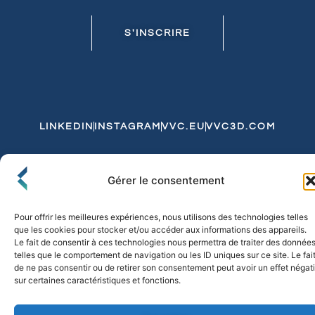
S'INSCRIRE
LINKEDIN
INSTAGRAM
VVC.EU
VVC3D.COM
Conditions Générales de Vente
Gérer le consentement
Politique de Confidentialité et de Cookies
Expédition et Livraison
Echanges et Retours
Pour offrir les meilleures expériences, nous utilisons des technologies telles
que les cookies pour stocker et/ou accéder aux informations des appareils.
Le fait de consentir à ces technologies nous permettra de traiter des donnée
telles que le comportement de navigation ou les ID uniques sur ce site. Le fai
© 2026 FLO & CO. All Rights Reserved
de ne pas consentir ou de retirer son consentement peut avoir un effet négati
sur certaines caractéristiques et fonctions.