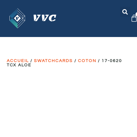
ACCUEIL
/
SWATCHCARDS
/
COTON
/ 17-0620
TCX ALOE