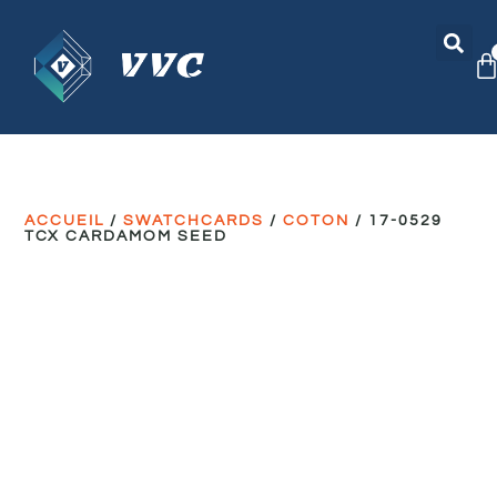
ACCUEIL
/
SWATCHCARDS
/
COTON
/ 17-0529
TCX CARDAMOM SEED