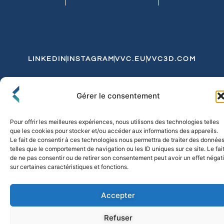
LINKEDIN
INSTAGRAM
VVC.EU
VVC3D.COM
Conditions Générales de Vente
Gérer le consentement
Politique de Confidentialité et de Cookies
Expédition et Livraison
Echanges et Retours
Pour offrir les meilleures expériences, nous utilisons des technologies telles
que les cookies pour stocker et/ou accéder aux informations des appareils.
Le fait de consentir à ces technologies nous permettra de traiter des donnée
telles que le comportement de navigation ou les ID uniques sur ce site. Le fai
© 2026 FLO & CO. All Rights Reserved
de ne pas consentir ou de retirer son consentement peut avoir un effet négati
sur certaines caractéristiques et fonctions.
Accepter
Refuser