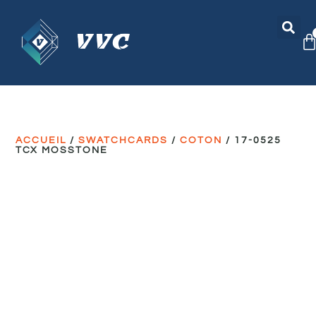
ACCUEIL
/
SWATCHCARDS
/
COTON
/ 17-0525
TCX MOSSTONE