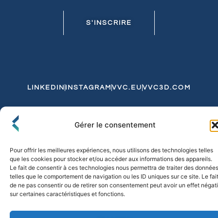
S'INSCRIRE
LINKEDIN
INSTAGRAM
VVC.EU
VVC3D.COM
Conditions Générales de Vente
Gérer le consentement
Politique de Confidentialité et de Cookies
Expédition et Livraison
Echanges et Retours
Pour offrir les meilleures expériences, nous utilisons des technologies telles
que les cookies pour stocker et/ou accéder aux informations des appareils.
Le fait de consentir à ces technologies nous permettra de traiter des donnée
telles que le comportement de navigation ou les ID uniques sur ce site. Le fai
© 2026 FLO & CO. All Rights Reserved
de ne pas consentir ou de retirer son consentement peut avoir un effet négati
sur certaines caractéristiques et fonctions.