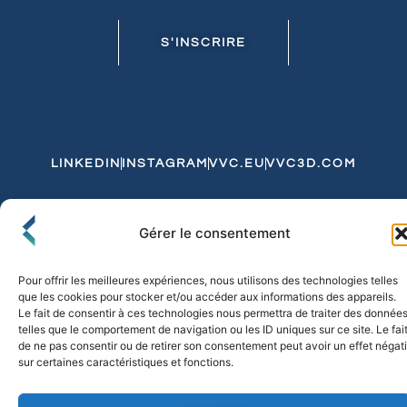
S'INSCRIRE
LINKEDIN
INSTAGRAM
VVC.EU
VVC3D.COM
Conditions Générales de Vente
Gérer le consentement
Politique de Confidentialité et de Cookies
Expédition et Livraison
Echanges et Retours
Pour offrir les meilleures expériences, nous utilisons des technologies telles
que les cookies pour stocker et/ou accéder aux informations des appareils.
Le fait de consentir à ces technologies nous permettra de traiter des donnée
telles que le comportement de navigation ou les ID uniques sur ce site. Le fai
© 2026 FLO & CO. All Rights Reserved
de ne pas consentir ou de retirer son consentement peut avoir un effet négati
sur certaines caractéristiques et fonctions.