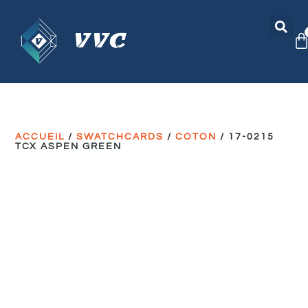
ACCUEIL
/
SWATCHCARDS
/
COTON
/ 17-0215
TCX ASPEN GREEN