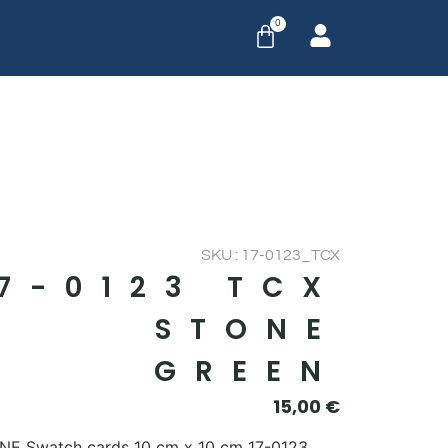
0
SKU : 17-0123_TCX
17-0123 TCX
STONE
GREEN
15,00
€
E Swatch cards 10 cm x 10 cm 17-0123