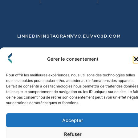
LINKEDIN
INSTAGRAM
VVC.EU
VVC3D.COM
Conditions Générales de Vente
Gérer le consentement
Politique de Confidentialité et de Cookies
Expédition et Livraison
Echanges et Retours
Pour offrir les meilleures expériences, nous utilisons des technologies telles
que les cookies pour stocker et/ou accéder aux informations des appareils.
Le fait de consentir à ces technologies nous permettra de traiter des donnée
telles que le comportement de navigation ou les ID uniques sur ce site. Le fai
© 2026 FLO & CO. All Rights Reserved
de ne pas consentir ou de retirer son consentement peut avoir un effet négati
sur certaines caractéristiques et fonctions.
Accepter
Refuser