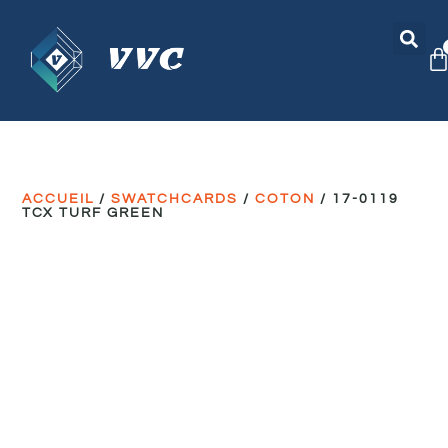
ACCUEIL
/
SWATCHCARDS
/
COTON
/ 17-0119
TCX TURF GREEN