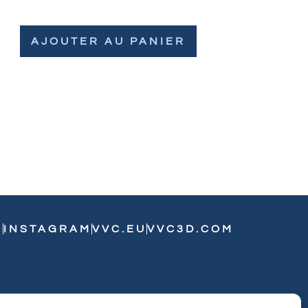
AJOUTER AU PANIER
N
INSTAGRAM
VVC.EU
VVC3D.COM