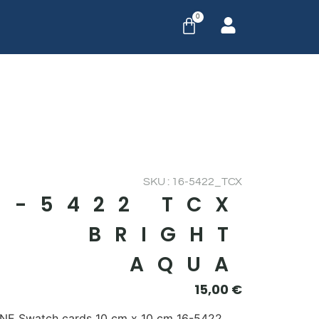
0
SKU : 16-5422_TCX
6-5422 TCX
BRIGHT
AQUA
15,00
€
E Swatch cards 10 cm x 10 cm 16-5422