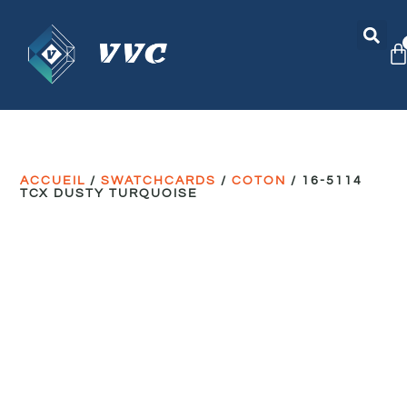
ACCUEIL
/
SWATCHCARDS
/
COTON
/ 16-5114
TCX DUSTY TURQUOISE