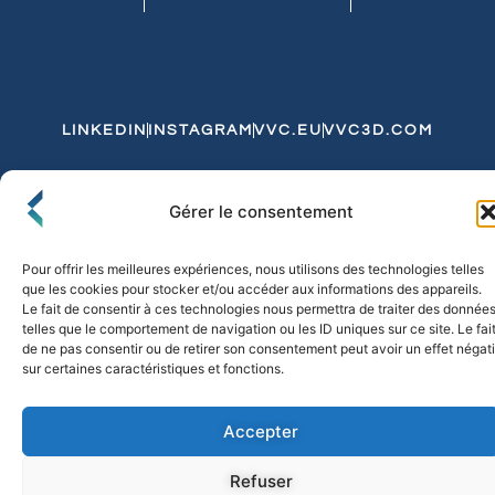
LINKEDIN
INSTAGRAM
VVC.EU
VVC3D.COM
Conditions Générales de Vente
Gérer le consentement
Politique de Confidentialité et de Cookies
Expédition et Livraison
Echanges et Retours
Pour offrir les meilleures expériences, nous utilisons des technologies telles
que les cookies pour stocker et/ou accéder aux informations des appareils.
Le fait de consentir à ces technologies nous permettra de traiter des donnée
telles que le comportement de navigation ou les ID uniques sur ce site. Le fai
© 2026 FLO & CO. All Rights Reserved
de ne pas consentir ou de retirer son consentement peut avoir un effet négati
sur certaines caractéristiques et fonctions.
Accepter
Refuser