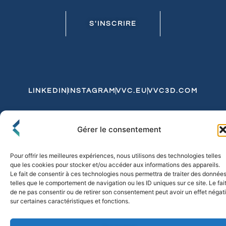
S'INSCRIRE
LINKEDIN
INSTAGRAM
VVC.EU
VVC3D.COM
Conditions Générales de Vente
Gérer le consentement
Politique de Confidentialité et de Cookies
Expédition et Livraison
Echanges et Retours
Pour offrir les meilleures expériences, nous utilisons des technologies telles
que les cookies pour stocker et/ou accéder aux informations des appareils.
Le fait de consentir à ces technologies nous permettra de traiter des donnée
telles que le comportement de navigation ou les ID uniques sur ce site. Le fai
© 2026 FLO & CO. All Rights Reserved
de ne pas consentir ou de retirer son consentement peut avoir un effet négati
sur certaines caractéristiques et fonctions.