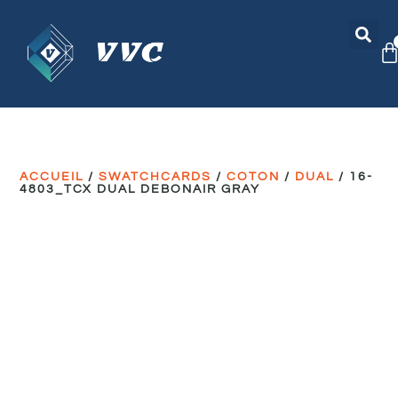
ACCUEIL
/
SWATCHCARDS
/
COTON
/
DUAL
/ 16-
4803_TCX DUAL DEBONAIR GRAY