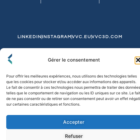
LINKEDIN
INSTAGRAM
VVC.EU
VVC3D.COM
Conditions Générales de Vente
Gérer le consentement
Politique de Confidentialité et de Cookies
Expédition et Livraison
Echanges et Retours
Pour offrir les meilleures expériences, nous utilisons des technologies telles
que les cookies pour stocker et/ou accéder aux informations des appareils.
Le fait de consentir à ces technologies nous permettra de traiter des donnée
telles que le comportement de navigation ou les ID uniques sur ce site. Le fai
© 2026 FLO & CO. All Rights Reserved
de ne pas consentir ou de retirer son consentement peut avoir un effet négati
sur certaines caractéristiques et fonctions.
Accepter
Refuser