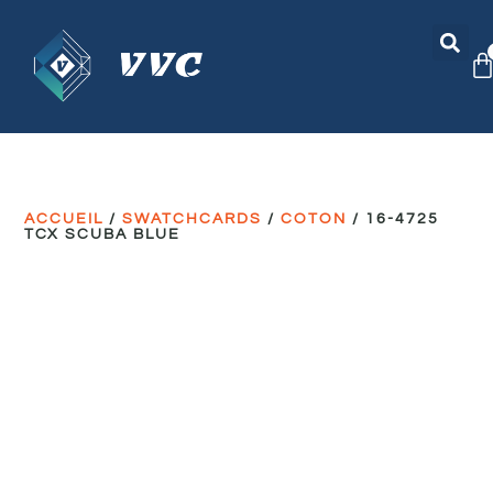
ACCUEIL
/
SWATCHCARDS
/
COTON
/ 16-4725
TCX SCUBA BLUE