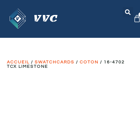
ACCUEIL
/
SWATCHCARDS
/
COTON
/ 16-4702
TCX LIMESTONE