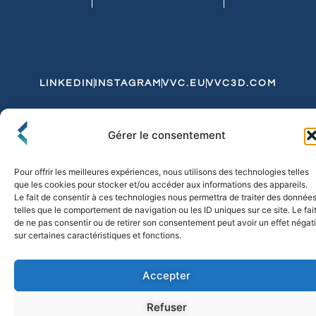
LINKEDIN
INSTAGRAM
VVC.EU
VVC3D.COM
Conditions Générales de Vente
Gérer le consentement
Politique de Confidentialité et de Cookies
Expédition et Livraison
Echanges et Retours
Pour offrir les meilleures expériences, nous utilisons des technologies telles
que les cookies pour stocker et/ou accéder aux informations des appareils.
Le fait de consentir à ces technologies nous permettra de traiter des donnée
telles que le comportement de navigation ou les ID uniques sur ce site. Le fai
© 2026 FLO & CO. All Rights Reserved
de ne pas consentir ou de retirer son consentement peut avoir un effet négati
sur certaines caractéristiques et fonctions.
Accepter
Refuser