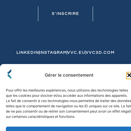
S'INSCRIRE
LINKEDIN
INSTAGRAM
VVC.EU
VVC3D.COM
Conditions Générales de Vente
Gérer le consentement
Politique de Confidentialité et de Cookies
Expédition et Livraison
Echanges et Retours
Pour offrir les meilleures expériences, nous utilisons des technologies telles
que les cookies pour stocker et/ou accéder aux informations des appareils.
Le fait de consentir à ces technologies nous permettra de traiter des donnée
telles que le comportement de navigation ou les ID uniques sur ce site. Le fai
© 2026 FLO & CO. All Rights Reserved
de ne pas consentir ou de retirer son consentement peut avoir un effet négati
sur certaines caractéristiques et fonctions.