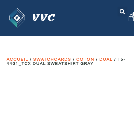
ACCUEIL
/
SWATCHCARDS
/
COTON
/
DUAL
/ 15-
4401_TCX DUAL SWEATSHIRT GRAY