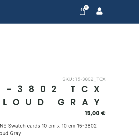
0
SKU : 15-3802_TCX
5-3802 TCX
CLOUD GRAY
15,00
€
E Swatch cards 10 cm x 10 cm 15-3802
oud Gray