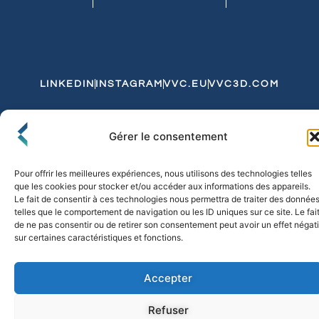
LINKEDIN
INSTAGRAM
VVC.EU
VVC3D.COM
Conditions Générales de Vente
Gérer le consentement
Politique de Confidentialité et de Cookies
Expédition et Livraison
Echanges et Retours
Pour offrir les meilleures expériences, nous utilisons des technologies telles
que les cookies pour stocker et/ou accéder aux informations des appareils.
Le fait de consentir à ces technologies nous permettra de traiter des donnée
telles que le comportement de navigation ou les ID uniques sur ce site. Le fai
© 2026 FLO & CO. All Rights Reserved
de ne pas consentir ou de retirer son consentement peut avoir un effet négati
sur certaines caractéristiques et fonctions.
Accepter
Refuser