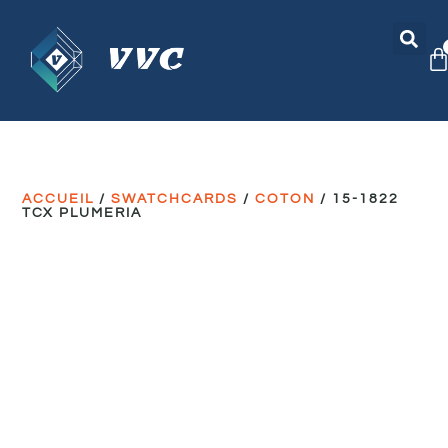
ACCUEIL
/
SWATCHCARDS
/
COTON
/ 15-1822
TCX PLUMERIA