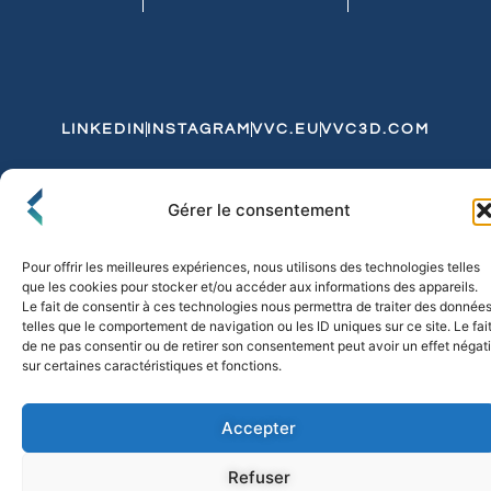
LINKEDIN
INSTAGRAM
VVC.EU
VVC3D.COM
Conditions Générales de Vente
Gérer le consentement
Politique de Confidentialité et de Cookies
Expédition et Livraison
Echanges et Retours
Pour offrir les meilleures expériences, nous utilisons des technologies telles
que les cookies pour stocker et/ou accéder aux informations des appareils.
Le fait de consentir à ces technologies nous permettra de traiter des donnée
telles que le comportement de navigation ou les ID uniques sur ce site. Le fai
© 2026 FLO & CO. All Rights Reserved
de ne pas consentir ou de retirer son consentement peut avoir un effet négati
sur certaines caractéristiques et fonctions.
Accepter
Refuser