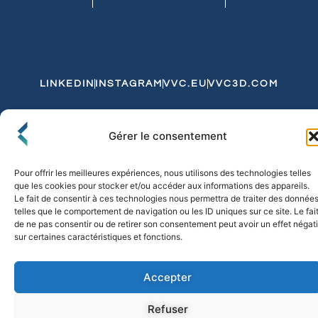
LINKEDIN
INSTAGRAM
VVC.EU
VVC3D.COM
Conditions Générales de Vente
Gérer le consentement
Politique de Confidentialité et de Cookies
Expédition et Livraison
Echanges et Retours
Pour offrir les meilleures expériences, nous utilisons des technologies telles
que les cookies pour stocker et/ou accéder aux informations des appareils.
Le fait de consentir à ces technologies nous permettra de traiter des donnée
telles que le comportement de navigation ou les ID uniques sur ce site. Le fai
© 2026 FLO & CO. All Rights Reserved
de ne pas consentir ou de retirer son consentement peut avoir un effet négati
sur certaines caractéristiques et fonctions.
Accepter
Refuser