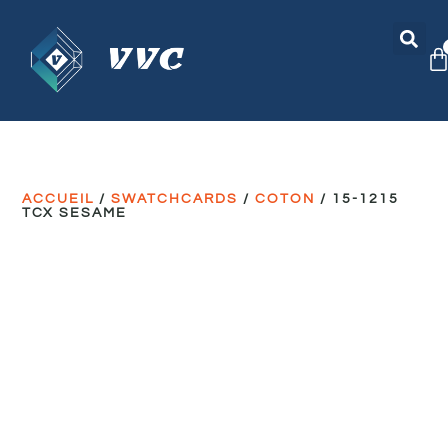
ACCUEIL
/
SWATCHCARDS
/
COTON
/ 15-1215
TCX SESAME