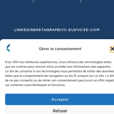
LINKEDIN
INSTAGRAM
VVC.EU
VVC3D.COM
Conditions Générales de Vente
Gérer le consentement
Politique de Confidentialité et de Cookies
Expédition et Livraison
Echanges et Retours
Pour offrir les meilleures expériences, nous utilisons des technologies telles
que les cookies pour stocker et/ou accéder aux informations des appareils.
Le fait de consentir à ces technologies nous permettra de traiter des donnée
telles que le comportement de navigation ou les ID uniques sur ce site. Le fai
© 2026 FLO & CO. All Rights Reserved
de ne pas consentir ou de retirer son consentement peut avoir un effet négati
sur certaines caractéristiques et fonctions.
Accepter
Refuser