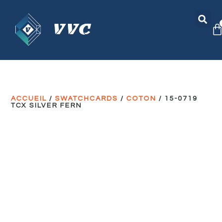
ACCUEIL
/
SWATCHCARDS
/
COTON
/ 15-0719
TCX SILVER FERN