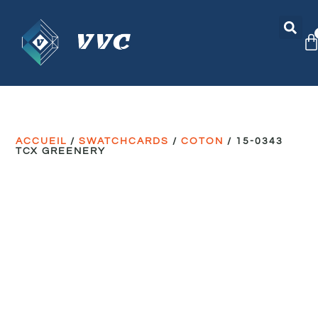
ACCUEIL
/
SWATCHCARDS
/
COTON
/ 15-0343
TCX GREENERY