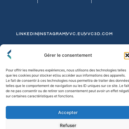
LINKEDIN
INSTAGRAM
VVC.EU
VVC3D.COM
Conditions Générales de Vente
Gérer le consentement
Politique de Confidentialité et de Cookies
Expédition et Livraison
Echanges et Retours
Pour offrir les meilleures expériences, nous utilisons des technologies telles
que les cookies pour stocker et/ou accéder aux informations des appareils.
Le fait de consentir à ces technologies nous permettra de traiter des donnée
telles que le comportement de navigation ou les ID uniques sur ce site. Le fai
© 2026 FLO & CO. All Rights Reserved
de ne pas consentir ou de retirer son consentement peut avoir un effet négati
sur certaines caractéristiques et fonctions.
Accepter
Refuser