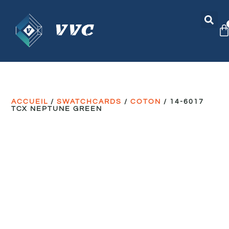
ACCUEIL
/
SWATCHCARDS
/
COTON
/ 14-6017
TCX NEPTUNE GREEN