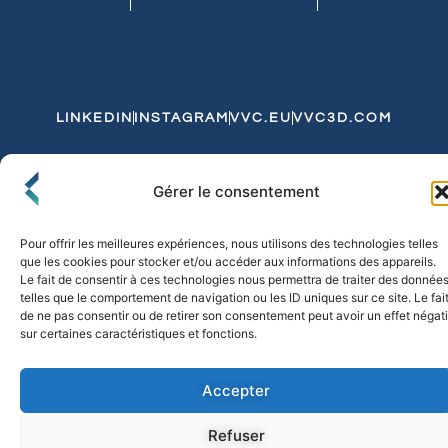
LINKEDIN
INSTAGRAM
VVC.EU
VVC3D.COM
Conditions Générales de Vente
Gérer le consentement
Politique de Confidentialité et de Cookies
Expédition et Livraison
Echanges et Retours
Pour offrir les meilleures expériences, nous utilisons des technologies telles
que les cookies pour stocker et/ou accéder aux informations des appareils.
Le fait de consentir à ces technologies nous permettra de traiter des donnée
telles que le comportement de navigation ou les ID uniques sur ce site. Le fai
© 2026 FLO & CO. All Rights Reserved
de ne pas consentir ou de retirer son consentement peut avoir un effet négati
sur certaines caractéristiques et fonctions.
Accepter
Refuser