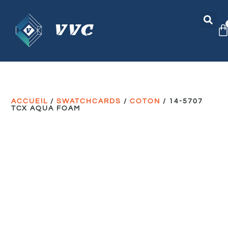
ACCUEIL
/
SWATCHCARDS
/
COTON
/ 14-5707
TCX AQUA FOAM