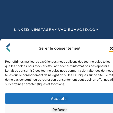
LINKEDIN
INSTAGRAM
VVC.EU
VVC3D.COM
Conditions Générales de Vente
Gérer le consentement
Politique de Confidentialité et de Cookies
Expédition et Livraison
Echanges et Retours
Pour offrir les meilleures expériences, nous utilisons des technologies telles
que les cookies pour stocker et/ou accéder aux informations des appareils.
Le fait de consentir à ces technologies nous permettra de traiter des donnée
telles que le comportement de navigation ou les ID uniques sur ce site. Le fai
© 2026 FLO & CO. All Rights Reserved
de ne pas consentir ou de retirer son consentement peut avoir un effet négati
sur certaines caractéristiques et fonctions.
Accepter
Refuser