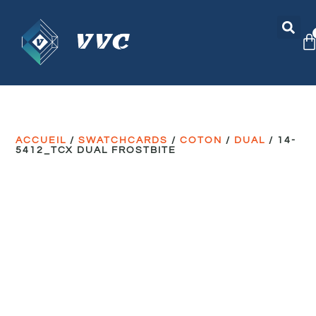
ACCUEIL
/
SWATCHCARDS
/
COTON
/
DUAL
/ 14-
5412_TCX DUAL FROSTBITE