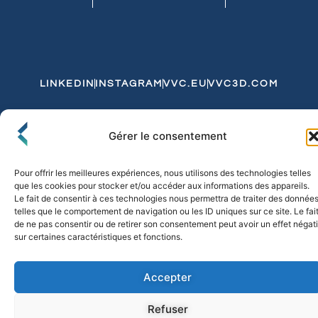
LINKEDIN
INSTAGRAM
VVC.EU
VVC3D.COM
Conditions Générales de Vente
Gérer le consentement
Politique de Confidentialité et de Cookies
Expédition et Livraison
Echanges et Retours
Pour offrir les meilleures expériences, nous utilisons des technologies telles
que les cookies pour stocker et/ou accéder aux informations des appareils.
Le fait de consentir à ces technologies nous permettra de traiter des donnée
telles que le comportement de navigation ou les ID uniques sur ce site. Le fai
© 2026 FLO & CO. All Rights Reserved
de ne pas consentir ou de retirer son consentement peut avoir un effet négati
sur certaines caractéristiques et fonctions.
Accepter
Refuser