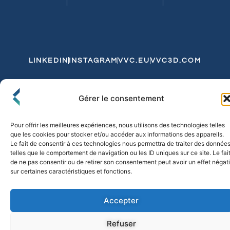
LINKEDIN
INSTAGRAM
VVC.EU
VVC3D.COM
Conditions Générales de Vente
Gérer le consentement
Politique de Confidentialité et de Cookies
Expédition et Livraison
Echanges et Retours
Pour offrir les meilleures expériences, nous utilisons des technologies telles
que les cookies pour stocker et/ou accéder aux informations des appareils.
Le fait de consentir à ces technologies nous permettra de traiter des donnée
telles que le comportement de navigation ou les ID uniques sur ce site. Le fai
© 2026 FLO & CO. All Rights Reserved
de ne pas consentir ou de retirer son consentement peut avoir un effet négati
sur certaines caractéristiques et fonctions.
Accepter
Refuser