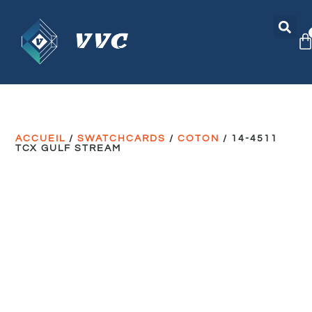
ACCUEIL
/
SWATCHCARDS
/
COTON
/ 14-4511
TCX GULF STREAM