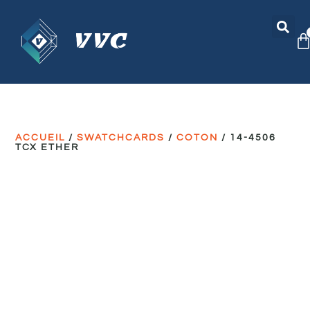
ACCUEIL
/
SWATCHCARDS
/
COTON
/ 14-4506
TCX ETHER