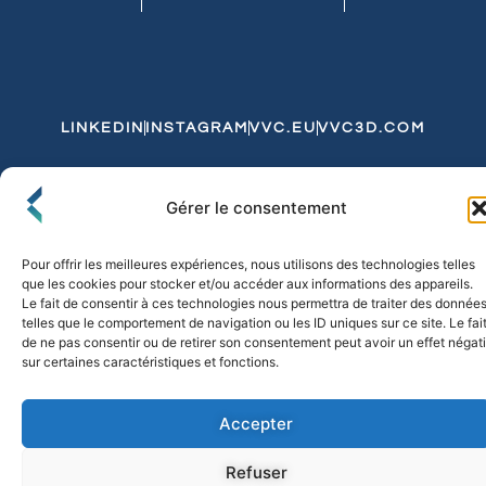
LINKEDIN
INSTAGRAM
VVC.EU
VVC3D.COM
Conditions Générales de Vente
Gérer le consentement
Politique de Confidentialité et de Cookies
Expédition et Livraison
Echanges et Retours
Pour offrir les meilleures expériences, nous utilisons des technologies telles
que les cookies pour stocker et/ou accéder aux informations des appareils.
Le fait de consentir à ces technologies nous permettra de traiter des donnée
telles que le comportement de navigation ou les ID uniques sur ce site. Le fai
© 2026 FLO & CO. All Rights Reserved
de ne pas consentir ou de retirer son consentement peut avoir un effet négati
sur certaines caractéristiques et fonctions.
Accepter
Refuser