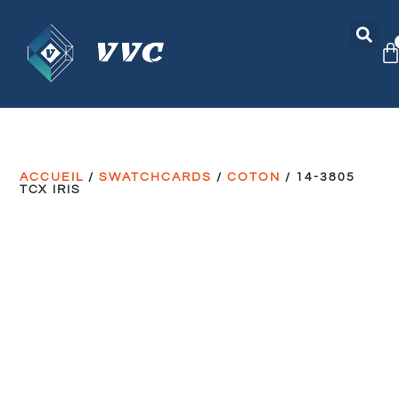
ACCUEIL
/
SWATCHCARDS
/
COTON
/ 14-3805
TCX IRIS