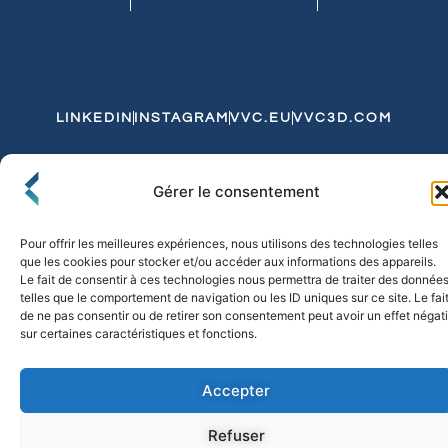
LINKEDIN
INSTAGRAM
VVC.EU
VVC3D.COM
Conditions Générales de Vente
Gérer le consentement
Politique de Confidentialité et de Cookies
Expédition et Livraison
Echanges et Retours
Pour offrir les meilleures expériences, nous utilisons des technologies telles
que les cookies pour stocker et/ou accéder aux informations des appareils.
Le fait de consentir à ces technologies nous permettra de traiter des donnée
telles que le comportement de navigation ou les ID uniques sur ce site. Le fai
© 2026 FLO & CO. All Rights Reserved
de ne pas consentir ou de retirer son consentement peut avoir un effet négati
sur certaines caractéristiques et fonctions.
Accepter
Refuser