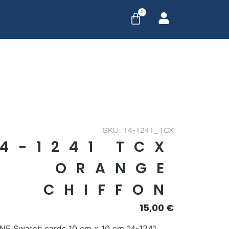
0
SKU : 14-1241_TCX
14-1241 TCX
ORANGE
CHIFFON
15,00
€
E Swatch cards 10 cm x 10 cm 14-1241