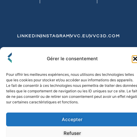
LINKEDIN
INSTAGRAM
VVC.EU
VVC3D.COM
Conditions Générales de Vente
Gérer le consentement
Politique de Confidentialité et de Cookies
Expédition et Livraison
Echanges et Retours
Pour offrir les meilleures expériences, nous utilisons des technologies telles
que les cookies pour stocker et/ou accéder aux informations des appareils.
Le fait de consentir à ces technologies nous permettra de traiter des donnée
telles que le comportement de navigation ou les ID uniques sur ce site. Le fai
© 2026 FLO & CO. All Rights Reserved
de ne pas consentir ou de retirer son consentement peut avoir un effet négati
sur certaines caractéristiques et fonctions.
Accepter
Refuser