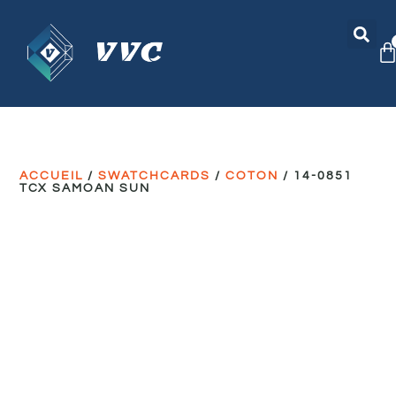
ACCUEIL
/
SWATCHCARDS
/
COTON
/ 14-0851
TCX SAMOAN SUN