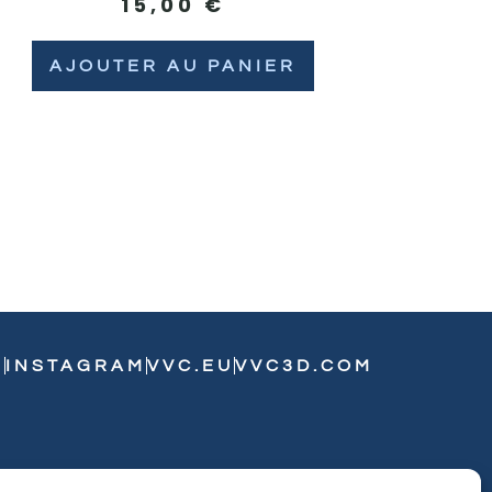
15,00
€
AJOUTER AU PANIER
N
INSTAGRAM
VVC.EU
VVC3D.COM