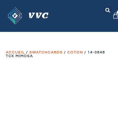
ACCUEIL
/
SWATCHCARDS
/
COTON
/ 14-0848
TCX MIMOSA