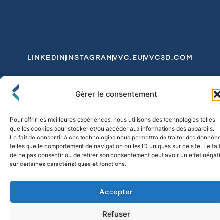
LINKEDIN
INSTAGRAM
VVC.EU
VVC3D.COM
Conditions Générales de Vente
Gérer le consentement
Politique de Confidentialité et de Cookies
Expédition et Livraison
Echanges et Retours
Pour offrir les meilleures expériences, nous utilisons des technologies telles
que les cookies pour stocker et/ou accéder aux informations des appareils.
Le fait de consentir à ces technologies nous permettra de traiter des donnée
telles que le comportement de navigation ou les ID uniques sur ce site. Le fai
© 2026 FLO & CO. All Rights Reserved
de ne pas consentir ou de retirer son consentement peut avoir un effet négati
sur certaines caractéristiques et fonctions.
Accepter
Refuser