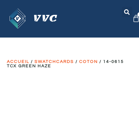
ACCUEIL
/
SWATCHCARDS
/
COTON
/ 14-0615
TCX GREEN HAZE