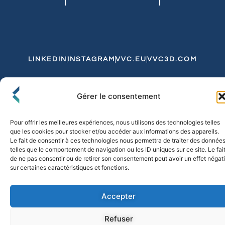
LINKEDIN
INSTAGRAM
VVC.EU
VVC3D.COM
Conditions Générales de Vente
Gérer le consentement
Politique de Confidentialité et de Cookies
Expédition et Livraison
Echanges et Retours
Pour offrir les meilleures expériences, nous utilisons des technologies telles
que les cookies pour stocker et/ou accéder aux informations des appareils.
Le fait de consentir à ces technologies nous permettra de traiter des donnée
telles que le comportement de navigation ou les ID uniques sur ce site. Le fai
© 2026 FLO & CO. All Rights Reserved
de ne pas consentir ou de retirer son consentement peut avoir un effet négati
sur certaines caractéristiques et fonctions.
Accepter
Refuser