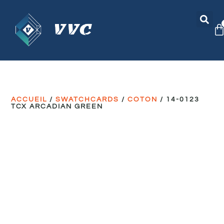
ACCUEIL
/
SWATCHCARDS
/
COTON
/ 14-0123
TCX ARCADIAN GREEN