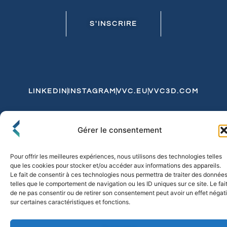
S'INSCRIRE
LINKEDIN
INSTAGRAM
VVC.EU
VVC3D.COM
Conditions Générales de Vente
Gérer le consentement
Politique de Confidentialité et de Cookies
Expédition et Livraison
Echanges et Retours
Pour offrir les meilleures expériences, nous utilisons des technologies telles
que les cookies pour stocker et/ou accéder aux informations des appareils.
Le fait de consentir à ces technologies nous permettra de traiter des donnée
telles que le comportement de navigation ou les ID uniques sur ce site. Le fai
© 2026 FLO & CO. All Rights Reserved
de ne pas consentir ou de retirer son consentement peut avoir un effet négati
sur certaines caractéristiques et fonctions.