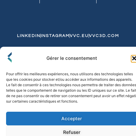
LINKEDIN
INSTAGRAM
VVC.EU
VVC3D.COM
Conditions Générales de Vente
Gérer le consentement
Politique de Confidentialité et de Cookies
Expédition et Livraison
Echanges et Retours
Pour offrir les meilleures expériences, nous utilisons des technologies telles
que les cookies pour stocker et/ou accéder aux informations des appareils.
Le fait de consentir à ces technologies nous permettra de traiter des donnée
telles que le comportement de navigation ou les ID uniques sur ce site. Le fai
© 2026 FLO & CO. All Rights Reserved
de ne pas consentir ou de retirer son consentement peut avoir un effet négati
sur certaines caractéristiques et fonctions.
Accepter
Refuser