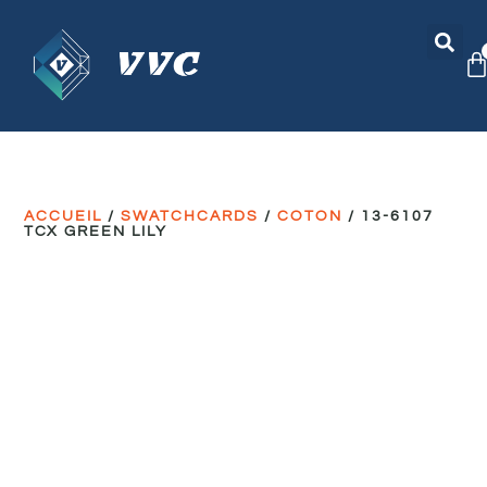
ACCUEIL
/
SWATCHCARDS
/
COTON
/ 13-6107
TCX GREEN LILY