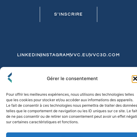
S'INSCRIRE
LINKEDIN
INSTAGRAM
VVC.EU
VVC3D.COM
Conditions Générales de Vente
Gérer le consentement
Politique de Confidentialité et de Cookies
Expédition et Livraison
Echanges et Retours
Pour offrir les meilleures expériences, nous utilisons des technologies telles
que les cookies pour stocker et/ou accéder aux informations des appareils.
Le fait de consentir à ces technologies nous permettra de traiter des donnée
telles que le comportement de navigation ou les ID uniques sur ce site. Le fai
© 2026 FLO & CO. All Rights Reserved
de ne pas consentir ou de retirer son consentement peut avoir un effet négati
sur certaines caractéristiques et fonctions.