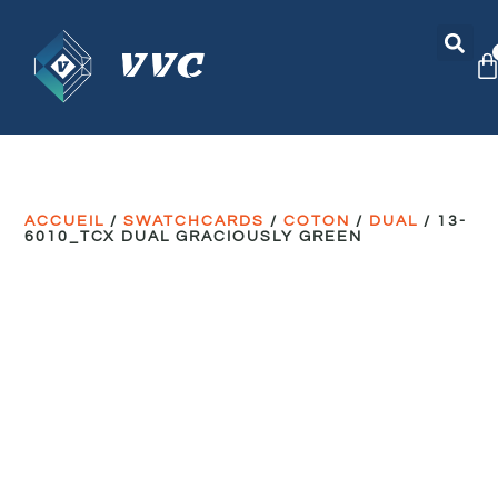
ACCUEIL
/
SWATCHCARDS
/
COTON
/
DUAL
/ 13-
6010_TCX DUAL GRACIOUSLY GREEN