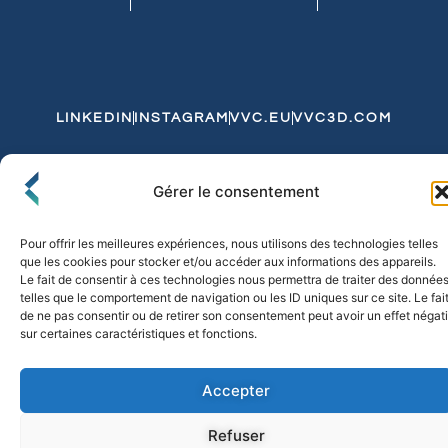
LINKEDIN
INSTAGRAM
VVC.EU
VVC3D.COM
Conditions Générales de Vente
Gérer le consentement
Politique de Confidentialité et de Cookies
Expédition et Livraison
Echanges et Retours
Pour offrir les meilleures expériences, nous utilisons des technologies telles
que les cookies pour stocker et/ou accéder aux informations des appareils.
Le fait de consentir à ces technologies nous permettra de traiter des donnée
telles que le comportement de navigation ou les ID uniques sur ce site. Le fai
© 2026 FLO & CO. All Rights Reserved
de ne pas consentir ou de retirer son consentement peut avoir un effet négati
sur certaines caractéristiques et fonctions.
Accepter
Refuser