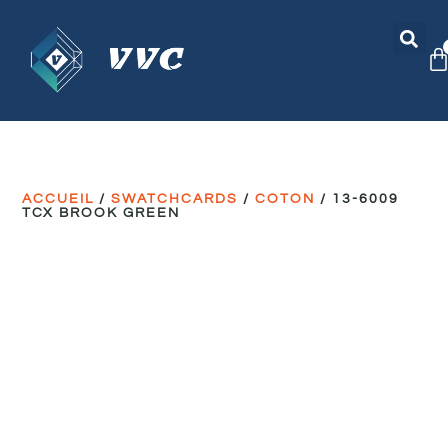
ACCUEIL
/
SWATCHCARDS
/
COTON
/ 13-6009
TCX BROOK GREEN