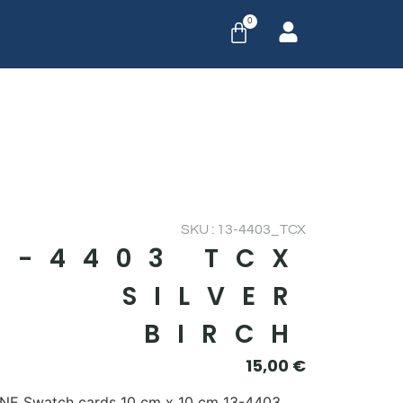
0
SKU : 13-4403_TCX
3-4403 TCX
SILVER
BIRCH
15,00
€
E Swatch cards 10 cm x 10 cm 13-4403