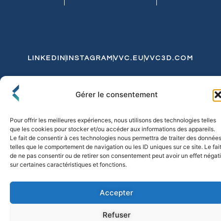
LINKEDIN
INSTAGRAM
VVC.EU
VVC3D.COM
Conditions Générales de Vente
Gérer le consentement
Politique de Confidentialité et de Cookies
Expédition et Livraison
Echanges et Retours
Pour offrir les meilleures expériences, nous utilisons des technologies telles
que les cookies pour stocker et/ou accéder aux informations des appareils.
Le fait de consentir à ces technologies nous permettra de traiter des donnée
telles que le comportement de navigation ou les ID uniques sur ce site. Le fai
© 2026 FLO & CO. All Rights Reserved
de ne pas consentir ou de retirer son consentement peut avoir un effet négati
sur certaines caractéristiques et fonctions.
Accepter
Refuser