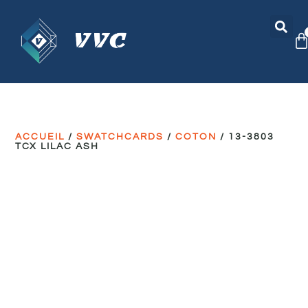
ACCUEIL
/
SWATCHCARDS
/
COTON
/ 13-3803
TCX LILAC ASH