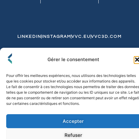
LINKEDIN
INSTAGRAM
VVC.EU
VVC3D.COM
Conditions Générales de Vente
Gérer le consentement
Politique de Confidentialité et de Cookies
Expédition et Livraison
Echanges et Retours
Pour offrir les meilleures expériences, nous utilisons des technologies telles
que les cookies pour stocker et/ou accéder aux informations des appareils.
Le fait de consentir à ces technologies nous permettra de traiter des donnée
telles que le comportement de navigation ou les ID uniques sur ce site. Le fai
© 2026 FLO & CO. All Rights Reserved
de ne pas consentir ou de retirer son consentement peut avoir un effet négati
sur certaines caractéristiques et fonctions.
Accepter
Refuser