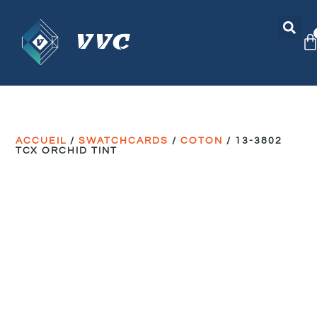
ACCUEIL
/
SWATCHCARDS
/
COTON
/ 13-3802
TCX ORCHID TINT