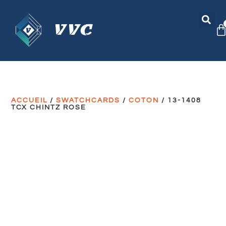
ACCUEIL
/
SWATCHCARDS
/
COTON
/ 13-1408
TCX CHINTZ ROSE