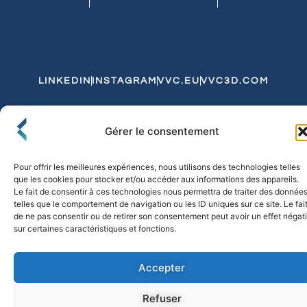
LINKEDIN
INSTAGRAM
VVC.EU
VVC3D.COM
Conditions Générales de Vente
Gérer le consentement
Politique de Confidentialité et de Cookies
Expédition et Livraison
Echanges et Retours
Pour offrir les meilleures expériences, nous utilisons des technologies telles
que les cookies pour stocker et/ou accéder aux informations des appareils.
Le fait de consentir à ces technologies nous permettra de traiter des donnée
telles que le comportement de navigation ou les ID uniques sur ce site. Le fai
© 2026 FLO & CO. All Rights Reserved
de ne pas consentir ou de retirer son consentement peut avoir un effet négati
sur certaines caractéristiques et fonctions.
Accepter
Refuser