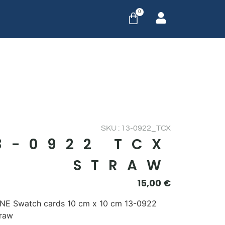
0
SKU : 13-0922_TCX
3-0922 TCX
STRAW
15,00
€
E Swatch cards 10 cm x 10 cm 13-0922
raw