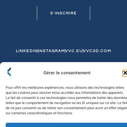
S'INSCRIRE
LINKEDIN
INSTAGRAM
VVC.EU
VVC3D.COM
Conditions Générales de Vente
Gérer le consentement
Politique de Confidentialité et de Cookies
Expédition et Livraison
Echanges et Retours
Pour offrir les meilleures expériences, nous utilisons des technologies telles
que les cookies pour stocker et/ou accéder aux informations des appareils.
Le fait de consentir à ces technologies nous permettra de traiter des donnée
telles que le comportement de navigation ou les ID uniques sur ce site. Le fai
© 2026 FLO & CO. All Rights Reserved
de ne pas consentir ou de retirer son consentement peut avoir un effet négati
sur certaines caractéristiques et fonctions.