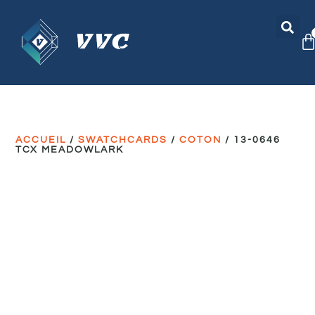
ACCUEIL
/
SWATCHCARDS
/
COTON
/ 13-0646
TCX MEADOWLARK