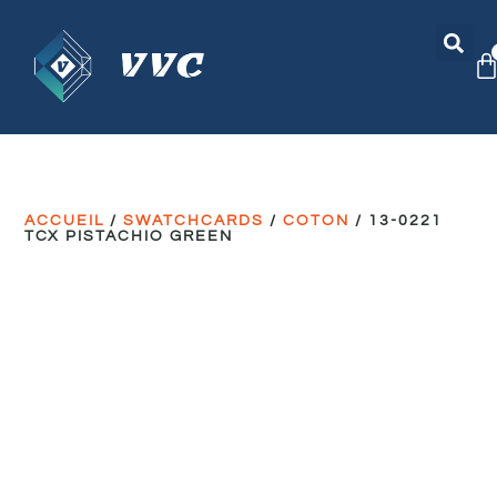
ACCUEIL
/
SWATCHCARDS
/
COTON
/ 13-0221
TCX PISTACHIO GREEN