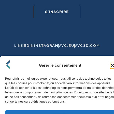
S'INSCRIRE
LINKEDIN
INSTAGRAM
VVC.EU
VVC3D.COM
Conditions Générales de Vente
Gérer le consentement
Politique de Confidentialité et de Cookies
Expédition et Livraison
Echanges et Retours
Pour offrir les meilleures expériences, nous utilisons des technologies telles
que les cookies pour stocker et/ou accéder aux informations des appareils.
Le fait de consentir à ces technologies nous permettra de traiter des donnée
telles que le comportement de navigation ou les ID uniques sur ce site. Le fai
© 2026 FLO & CO. All Rights Reserved
de ne pas consentir ou de retirer son consentement peut avoir un effet négati
sur certaines caractéristiques et fonctions.