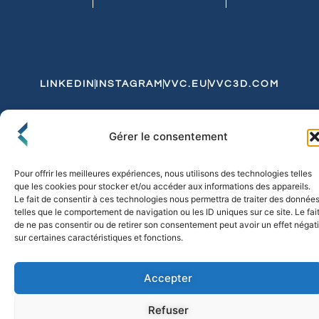
LINKEDIN
INSTAGRAM
VVC.EU
VVC3D.COM
Conditions Générales de Vente
Gérer le consentement
Politique de Confidentialité et de Cookies
Expédition et Livraison
Echanges et Retours
Pour offrir les meilleures expériences, nous utilisons des technologies telles
que les cookies pour stocker et/ou accéder aux informations des appareils.
Le fait de consentir à ces technologies nous permettra de traiter des donnée
telles que le comportement de navigation ou les ID uniques sur ce site. Le fai
© 2026 FLO & CO. All Rights Reserved
de ne pas consentir ou de retirer son consentement peut avoir un effet négati
sur certaines caractéristiques et fonctions.
Accepter
Refuser