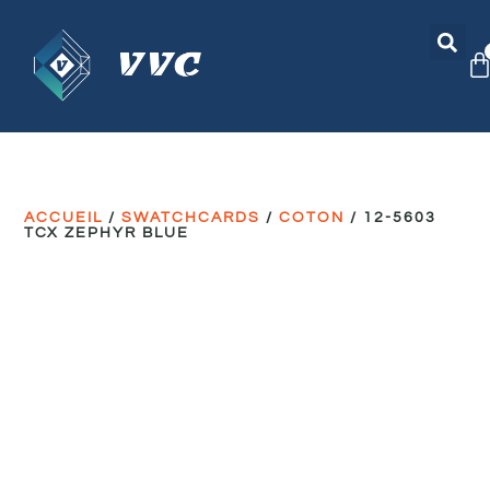
ACCUEIL
/
SWATCHCARDS
/
COTON
/ 12-5603
TCX ZEPHYR BLUE