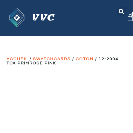
ACCUEIL
/
SWATCHCARDS
/
COTON
/ 12-2904
TCX PRIMROSE PINK