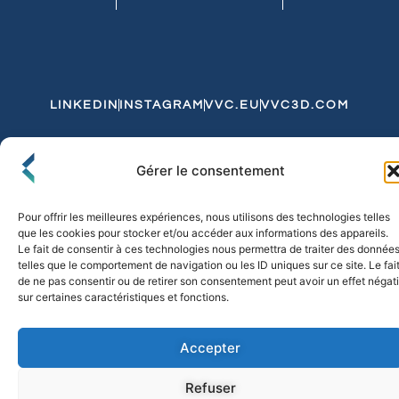
LINKEDIN
INSTAGRAM
VVC.EU
VVC3D.COM
Conditions Générales de Vente
Gérer le consentement
Politique de Confidentialité et de Cookies
Expédition et Livraison
Echanges et Retours
Pour offrir les meilleures expériences, nous utilisons des technologies telles
que les cookies pour stocker et/ou accéder aux informations des appareils.
Le fait de consentir à ces technologies nous permettra de traiter des donnée
telles que le comportement de navigation ou les ID uniques sur ce site. Le fai
© 2026 FLO & CO. All Rights Reserved
de ne pas consentir ou de retirer son consentement peut avoir un effet négati
sur certaines caractéristiques et fonctions.
Accepter
Refuser